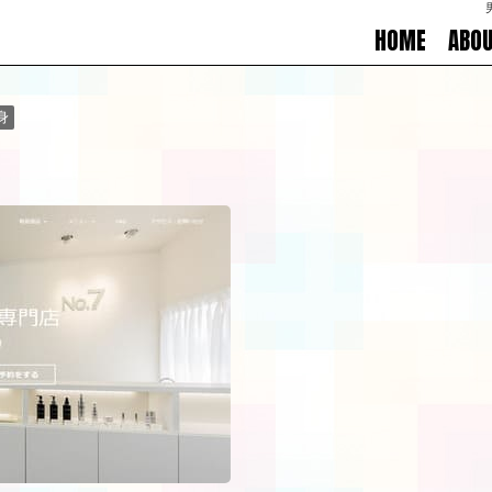
HOME
ABO
身